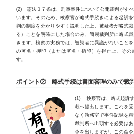
(2) 憲法３７条は、刑事事件について公開裁判がす
います。そのため、検察官が略式手続きによる起訴を
判の制度を分かりやすく説明した上、被疑者が略式裁
る）ことを明確にした場合のみ、簡易裁判所に略式裁
きます。検察の実務では、被疑者に異議がないことを
の署名・押印（または署名・指印）を得た上、その
す。
ポイント② 略式手続は書面審理のみで裁
(1) 検察官は、略式起
裁へ提出します。これを受
なく執務室で事件記録を精
裁判所へ出頭する必要はあ
令を出しますが、この命令