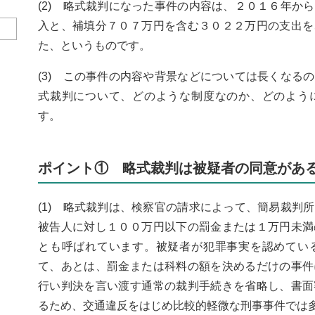
(2) 略式裁判になった事件の内容は、２０１６年か
入と、補填分７０７万円を含む３０２２万円の支出を
た、というものです。
(3) この事件の内容や背景などについては長くなる
式裁判について、どのような制度なのか、どのよう
す。
ポイント① 略式裁判は被疑者の同意があ
(1) 略式裁判は、検察官の請求によって、簡易裁判
被告人に対し１００万円以下の罰金または１万円未満
とも呼ばれています。被疑者が犯罪事実を認めてい
て、あとは、罰金または科料の額を決めるだけの事件
行い判決を言い渡す通常の裁判手続きを省略し、書面
るため、交通違反をはじめ比較的軽微な刑事事件では