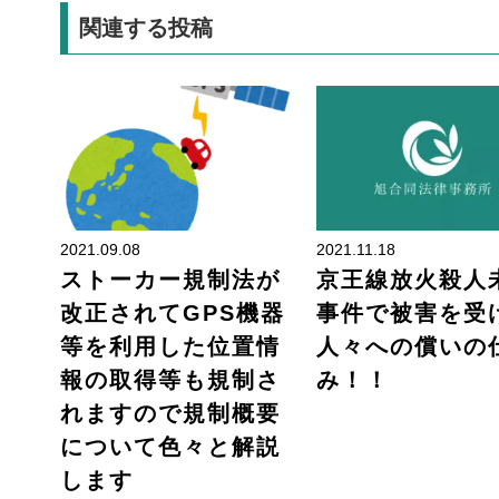
関連する投稿
刑事事件
2021.09.08
2021.11.18
ストーカー規制法が
京王線放火殺人
改正されてGPS機器
事件で被害を受
等を利用した位置情
人々への償いの
報の取得等も規制さ
み！！
れますので規制概要
について色々と解説
します