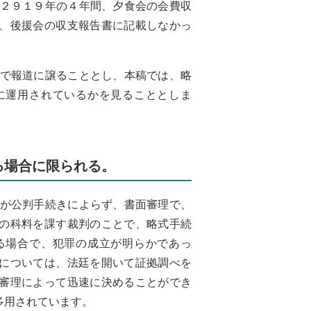
ら２９１９年の４年間、夕食会の会費収
、後援会の収支報告書に記載しなかっ
ので報道に譲ることとし、本稿では、略
に運用されているかを見ることとしま
る場合に限られる。
所が公判手続きによらず、書面審理で、
の科料を課す裁判のことで、略式手続
る場合で、犯罪の成立が明らかであっ
については、法廷を開いて証拠調べを
審理によって迅速に決めることができ
多用されています。