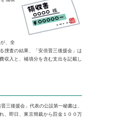
すが、全
る捜査の結果、「安倍晋三後援会」は
費収入と、補填分を含む支出を記載し
倍晋三後援会」代表の公設第一秘書は、
れ、即日、東京簡裁から罰金１００万