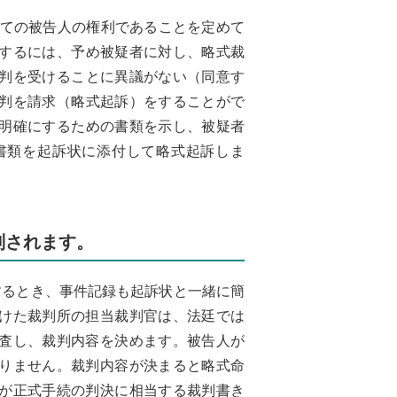
べての被告人の権利であることを定めて
するには、予め被疑者に対し、略式裁
判を受けることに異議がない（同意す
判を請求（略式起訴）をすることがで
明確にするための書類を示し、被疑者
書類を起訴状に添付して略式起訴しま
判されます。
訴するとき、事件記録も起訴状と一緒に簡
けた裁判所の担当裁判官は、法廷では
査し、裁判内容を決めます。被告人が
りません。裁判内容が決まると略式命
が正式手続の判決に相当する裁判書き