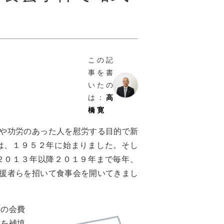
この記
事を書
いたの
は：
高
橋 寛
や功労のあった人を慰労する目的で新
は、１９５２年に始まりました。そし
２０１３年以降２０１９年まで毎年、
援者らを招いて食事会を開いてきまし
この会費
分を補填