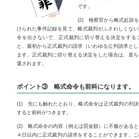
です。
(2) 検察官から略式起
けられた事件記録を見て、略式裁判がふさわしくない
令を出さないで、正式裁判に切り替える決定をする
と、最初から正式裁判の請求（いわゆる公判請求とし
ます。正式裁判に切り替える決定をした場合は、直ち
還されます。
ポイント③ 略式命令も前科になります。
(1) 先にも触れたとおり、略式命令は正式裁判の判
すると前科がつきます。
(2) 略式命令の内容（例えば罰金額）に不服がある
４日以内に正式裁判の請求をすることができます。こ